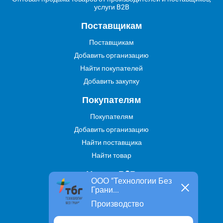
услуги B2B
Поставщикам
Поставщикам
Добавить организацию
Найти покупателей
Добавить закупку
Покупателям
Покупателям
Добавить организацию
Найти поставщика
Найти товар
Услуги В2В
ООО "Технологии Без
Грани...
Найти услугу
Производство
Предложить свою услугу
Дропшиппинг