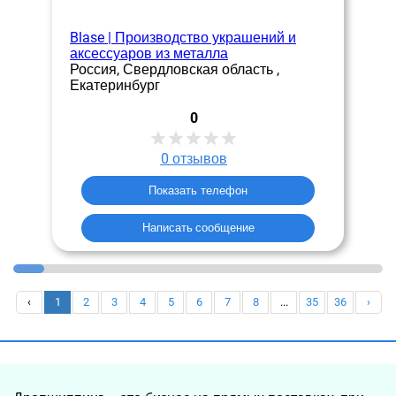
Blase | Производство украшений и
аксессуаров из металла
Россия, Свердловская область ,
Екатеринбург
0
0
отзывов
Показать телефон
Написать сообщение
‹
1
2
3
4
5
6
7
8
...
35
36
›