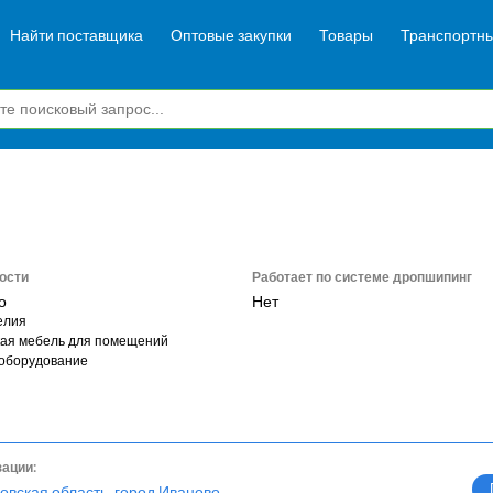
Найти поставщика
Оптовые закупки
Товары
Транспортны
ости
Работает по системе дропшипинг
о
Нет
елия
ая мебель для помещений
оборудование
зации:
овская область, город Иваново