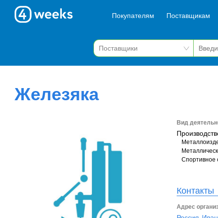
Покупателям
Поставщикам
Железяка
Вид деятельн
Производств
Металлоизд
Металлическ
Спортивное 
Контакты
Адрес органи
Россия, Иван