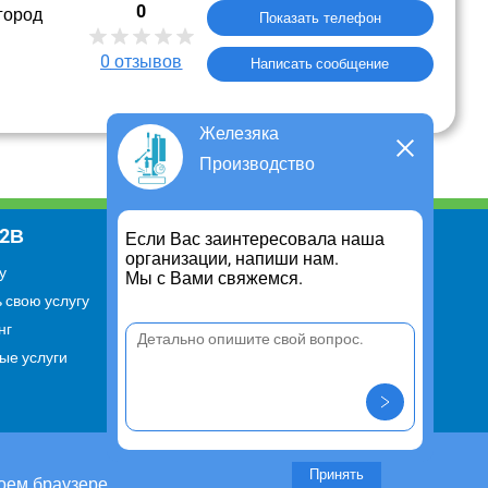
0
город
Показать телефон
0
отзывов
Написать сообщение
Железяка
Производство
В2В
Информация
Если Вас заинтересовала наша
организации, напиши нам.
у
Для чего существует портал
Мы с Вами свяжемся.
 свою услугу
Политика конфиденциальности
нг
Правило cookie
ые услуги
Пользовательское соглашение
Контакты
Задать вопрос/ Внести
предложение
Принять
оем браузере.