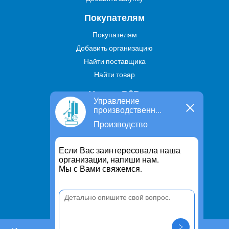
Покупателям
Покупателям
Добавить организацию
Найти поставщика
Найти товар
Услуги В2В
Управление
производственн...
Найти услугу
Производство
Предложить свою услугу
Дропшиппинг
Если Вас заинтересовала наша
Транспортные услуги
организации, напиши нам.
Мы с Вами свяжемся.
Информация
Для чего существует портал
Политика конфиденциальности
Правило cookie
Пользовательское соглашение