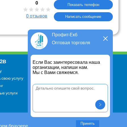
0
Показать телефон
0
отзывов
Написать сообщение
Профит-Екб
Оптовая торговля
В2В
Информация
Если Вас заинтересовала наша
организации, напиши нам.
у
Для чего существует портал
Мы с Вами свяжемся.
 свою услугу
Политика конфиденциальности
нг
Правило cookie
ые услуги
Пользовательское соглашение
Контакты
Задать вопрос/ Внести
предложение
Принять
оем браузере.