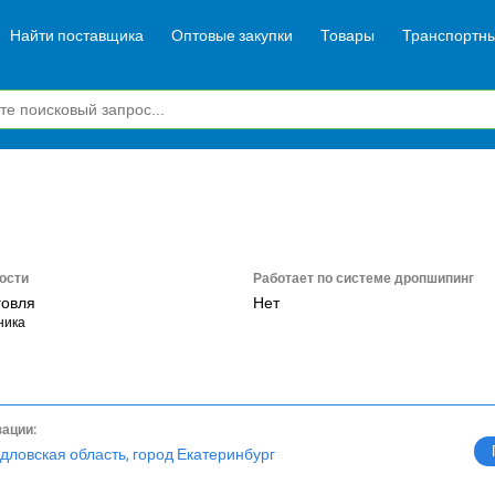
Найти поставщика
Оптовые закупки
Товары
Транспортны
ости
Работает по системе дропшипинг
говля
Нет
ника
зации:
дловская область, город Екатеринбург