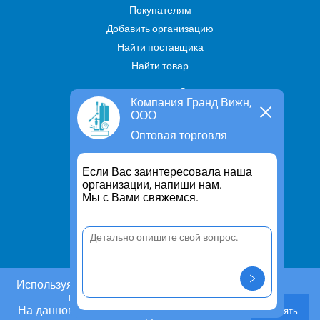
Покупателям
Добавить организацию
Найти поставщика
Найти товар
Услуги В2В
Компания Гранд Вижн,
ООО
Найти услугу
Оптовая торговля
Предложить свою услугу
Дропшиппинг
Если Вас заинтересовала наша
Транспортные услуги
организации, напиши нам.
Мы с Вами свяжемся.
Информация
Для чего существует портал
Политика конфиденциальности
Правило cookie
Пользовательское соглашение
Используя этот сайт, Вы даете согласие на
использование cookies.
Контакты
На данном этапе Вы можете отказаться от
Принять
Задать вопрос/ Внести предложение