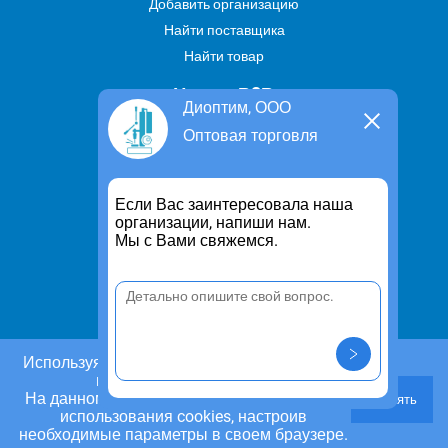
Добавить организацию
Найти поставщика
Найти товар
Услуги В2В
Диоптим, ООО
Найти услугу
Оптовая торговля
Предложить свою услугу
Дропшиппинг
Если Вас заинтересовала наша
Транспортные услуги
организации, напиши нам.
Мы с Вами свяжемся.
Информация
Для чего существует портал
Политика конфиденциальности
Правило cookie
Пользовательское соглашение
Используя этот сайт, Вы даете согласие на
использование cookies.
Контакты
На данном этапе Вы можете отказаться от
Принять
Задать вопрос/ Внести предложение
использования cookies, настроив
необходимые параметры в своем браузере.