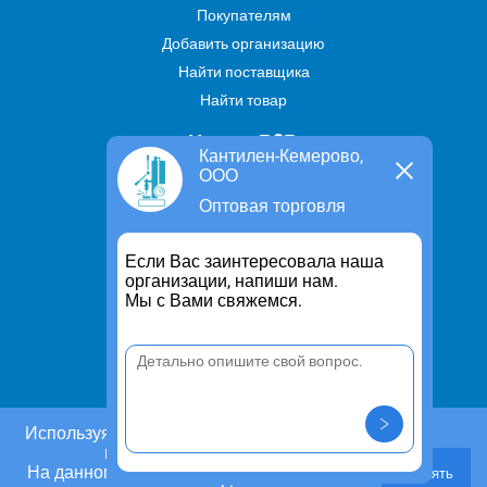
Покупателям
Добавить организацию
Найти поставщика
Найти товар
Услуги В2В
Кантилен-Кемерово,
ООО
Найти услугу
Оптовая торговля
Предложить свою услугу
Дропшиппинг
Если Вас заинтересовала наша
Транспортные услуги
организации, напиши нам.
Мы с Вами свяжемся.
Информация
Для чего существует портал
Политика конфиденциальности
Правило cookie
Пользовательское соглашение
Используя этот сайт, Вы даете согласие на
использование cookies.
Контакты
На данном этапе Вы можете отказаться от
Принять
Задать вопрос/ Внести предложение