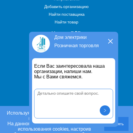
Добавить организацию
Найти поставщика
Найти товар
Услуги В2В
Дом электрики
Найти услугу
Розничная торговля
Предложить свою услугу
Дропшиппинг
Если Вас заинтересовала наша
Транспортные услуги
организации, напиши нам.
Мы с Вами свяжемся.
Информация
Для чего существует портал
Политика конфиденциальности
Правило cookie
Пользовательское соглашение
Используя этот сайт, Вы даете согласие на
использование cookies.
Контакты
На данном этапе Вы можете отказаться от
Принять
Задать вопрос/ Внести предложение
использования cookies, настроив