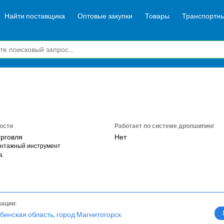
Найти поставщика
Оптовые закупки
Товары
Транспортны
ости
Работает по системе дропшипинг
орговля
Нет
нтажный инструмент
а
зации:
бинская область, город Магнитогорск