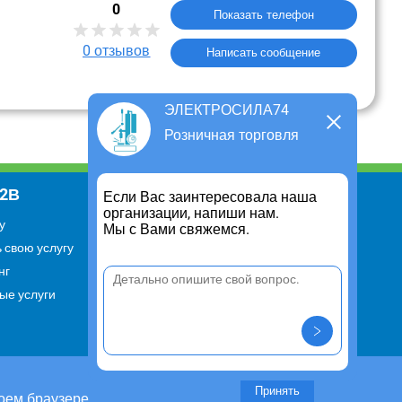
0
Показать телефон
0
отзывов
Написать сообщение
ЭЛЕКТРОСИЛА74
Розничная торговля
В2В
Информация
Если Вас заинтересовала наша
организации, напиши нам.
у
Для чего существует портал
Мы с Вами свяжемся.
 свою услугу
Политика конфиденциальности
нг
Правило cookie
ые услуги
Пользовательское соглашение
Контакты
Задать вопрос/ Внести
предложение
Принять
оем браузере.