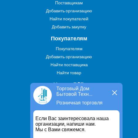
Поставщикам
Добавить организацию
Найти покупателей
Добавить закупку
Покупателям
Покупателям
Добавить организацию
Найти поставщика
Найти товар
Услуги В2В
Торговый Дом
Бытовой Техн...
Найти услугу
Розничная торговля
Предложить свою услугу
Дропшиппинг
Если Вас заинтересовала наша
Транспортные услуги
организации, напиши нам.
Мы с Вами свяжемся.
Информация