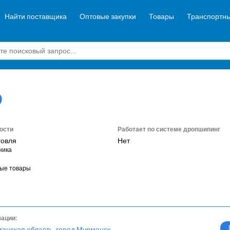
Найти поставщика
Оптовые закупки
Товары
Транспортны
О
ости
Работает по системе дропшипинг
говля
Нет
ника
ые товары
зации:
манская область, город Мурманск