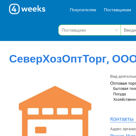
Покупателям
Поставщикам
СеверХозОптТорг, ОО
Вид деятельн
Оптовая тор
Бытовая тех
Посуда
Хозяйственн
Контакты
Адрес органи
Россия, Мур