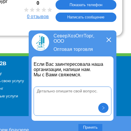
бург
0
Показать телефон
0
отзывов
Написать сообщение
СеверХозОптТорг,
ООО
Оптовая торговля
В2В
Информация
Если Вас заинтересовала наша
организации, напиши нам.
у
Для чего существует портал
Мы с Вами свяжемся.
 свою услугу
Политика конфиденциальности
нг
Правило cookie
ые услуги
Пользовательское соглашение
Контакты
Задать вопрос/ Внести
предложение
Принять
оем браузере.