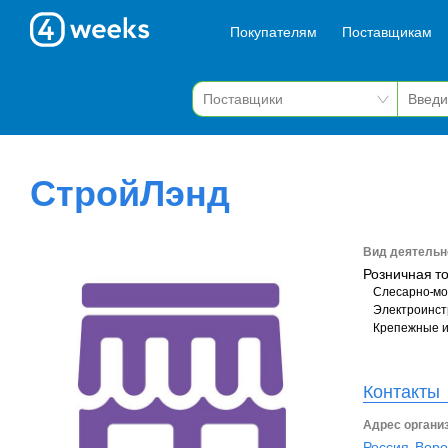
Покупателям
Поставщикам
СтройЛэнд
Вид деятельн
Розничная т
Слесарно-мо
Электроинст
Крепежные 
Контакты
Адрес органи
Россия, Воро