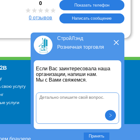
0
Показать телефон
0
отзывов
Написать сообщение
СтройЛэнд
Розничная торговля
В2В
Информация
Если Вас заинтересовала наша
организации, напиши нам.
у
Для чего существует портал
Мы с Вами свяжемся.
 свою услугу
Политика конфиденциальности
нг
Правило cookie
ые услуги
Пользовательское соглашение
Контакты
Задать вопрос/ Внести
предложение
Принять
оем браузере.