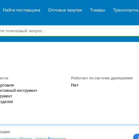
Найти поставщика
Оптовые закупки
Товары
Транспортны
ости
Работает по системе дропшипинг
орговля
Нет
нтажный инструмент
румент
изделия
зации:
нежская область, город Воронеж