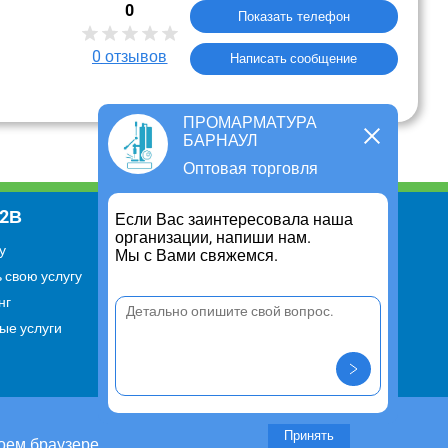
0
Показать телефон
0
отзывов
Написать сообщение
ПРОМАРМАТУРА
БАРНАУЛ
Оптовая торговля
В2В
Информация
Если Вас заинтересовала наша
организации, напиши нам.
у
Для чего существует портал
Мы с Вами свяжемся.
 свою услугу
Политика конфиденциальности
нг
Правило cookie
ые услуги
Пользовательское соглашение
Контакты
Задать вопрос/ Внести
предложение
Принять
оем браузере.