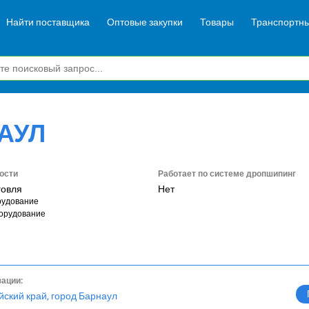
Найти поставщика
Оптовые закупки
Товары
Транспортны
АУЛ
ости
Работает по системе дропшипинг
говля
Нет
рудование
орудование
зации:
йский край, город Барнаул