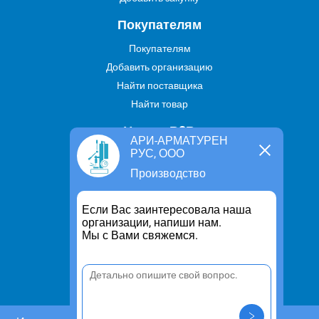
Покупателям
Покупателям
Добавить организацию
Найти поставщика
Найти товар
Услуги В2В
АРИ-АРМАТУРЕН
РУС, ООО
Найти услугу
Производство
Предложить свою услугу
Дропшиппинг
Если Вас заинтересовала наша
Транспортные услуги
организации, напиши нам.
Мы с Вами свяжемся.
Информация
Для чего существует портал
Политика конфиденциальности
Правило cookie
Пользовательское соглашение