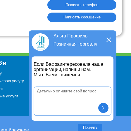
Показать телефон
Написать сообщение
Альта Профиль
Розничная торговля
В2В
Информация
Если Вас заинтересовала наша
организации, напиши нам.
у
Для чего существует портал
Мы с Вами свяжемся.
 свою услугу
Политика конфиденциальности
нг
Правило cookie
ые услуги
Пользовательское соглашение
Контакты
Задать вопрос/ Внести
предложение
Принять
оем браузере.