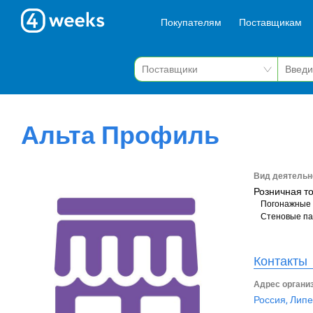
Покупателям
Поставщикам
Альта Профиль
Вид деятельн
Розничная т
Погонажные
Стеновые п
Контакты
Адрес органи
Россия, Липе