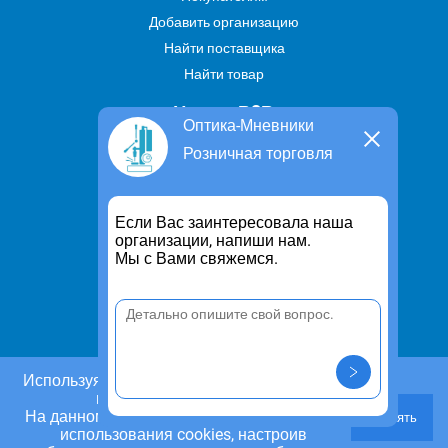
Добавить организацию
Найти поставщика
Найти товар
Услуги В2В
Оптика-Мневники
Найти услугу
Розничная торговля
Предложить свою услугу
Дропшиппинг
Если Вас заинтересовала наша
Транспортные услуги
организации, напиши нам.
Мы с Вами свяжемся.
Информация
Для чего существует портал
Политика конфиденциальности
Правило cookie
Пользовательское соглашение
Используя этот сайт, Вы даете согласие на
использование cookies.
Контакты
На данном этапе Вы можете отказаться от
Принять
Задать вопрос/ Внести предложение
использования cookies, настроив