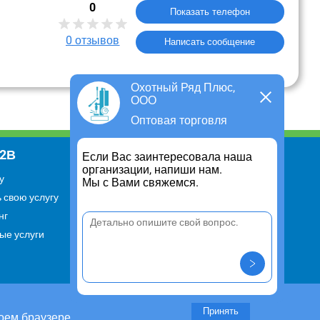
0
Показать телефон
0
отзывов
Написать сообщение
Охотный Ряд Плюс,
ООО
Оптовая торговля
В2В
Информация
Если Вас заинтересовала наша
организации, напиши нам.
у
Для чего существует портал
Мы с Вами свяжемся.
 свою услугу
Политика конфиденциальности
нг
Правило cookie
ые услуги
Пользовательское соглашение
Контакты
Задать вопрос/ Внести
предложение
Принять
оем браузере.