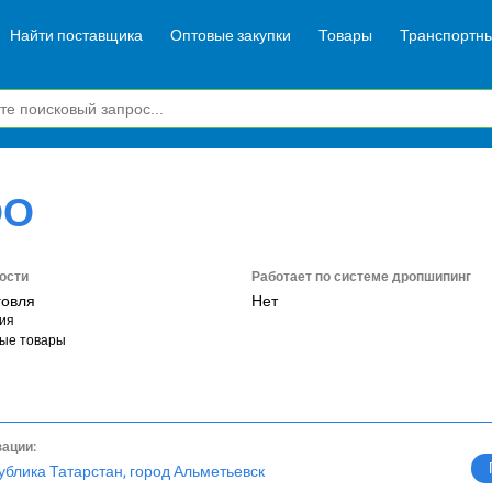
Найти поставщика
Оптовые закупки
Товары
Транспортны
ОО
ости
Работает по системе дропшипинг
говля
Нет
ия
ые товары
зации:
ублика Татарстан, город Альметьевск