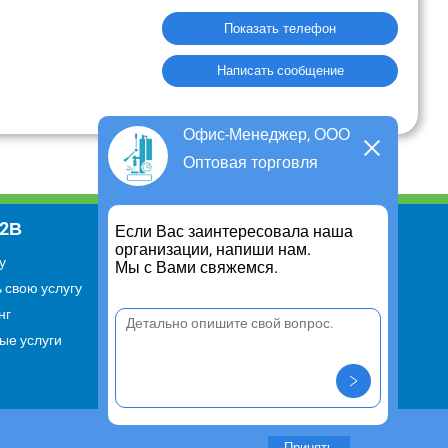
Показать телефон
Написать сообщение
Офис-Менеджер, ООО
Оптовая торговля
В2В
Информация
Если Вас заинтересовала наша
организации, напиши нам.
у
Для чего существует портал
Мы с Вами свяжемся.
 свою услугу
Политика конфиденциальности
нг
Правило cookie
ые услуги
Пользовательское соглашение
Контакты
Задать вопрос/ Внести
предложение
Принять