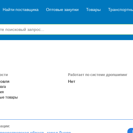
Найти поставщика
Оптовые закупки
Товары
Транспортны
ости
Работает по системе дропшипинг
говля
Нет
ага
ия
ые товары
зации:
пропетровская область, город Днепр