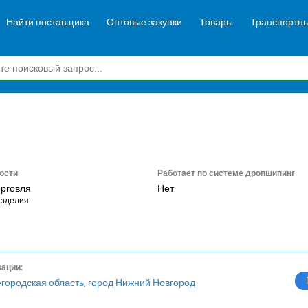
Найти поставщика
Оптовые закупки
Товары
Транспортны
ости
Работает по системе дропшипинг
орговля
Нет
изделия
зации:
егородская область, город Нижний Новгород