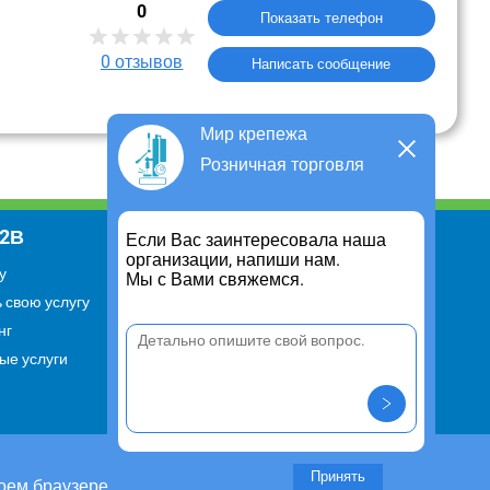
0
Показать телефон
0
отзывов
Написать сообщение
Мир крепежа
Розничная торговля
В2В
Информация
Если Вас заинтересовала наша
организации, напиши нам.
у
Для чего существует портал
Мы с Вами свяжемся.
 свою услугу
Политика конфиденциальности
нг
Правило cookie
ые услуги
Пользовательское соглашение
Контакты
Задать вопрос/ Внести
предложение
Принять
оем браузере.