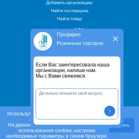
Добавить организацию
Найти поставщика
Найти товар
Услуги В2В
Профкреп
Найти услугу
Розничная торговля
Предложить свою услугу
Дропшиппинг
Если Вас заинтересовала наша
Транспортные услуги
организации, напиши нам.
Мы с Вами свяжемся.
Информация
Для чего существует портал
Политика конфиденциальности
Правило cookie
Пользовательское соглашение
Используя этот сайт, Вы даете согласие на
использование cookies.
Контакты
На данном этапе Вы можете отказаться от
Принять
Задать вопрос/ Внести предложение
использования cookies, настроив
необходимые параметры в своем браузере.