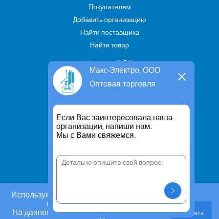
Покупателям
Добавить организацию
Найти поставщика
Найти товар
Услуги В2В
Макс-Электро, ООО
Найти услугу
Оптовая торговля
Предложить свою услугу
Дропшиппинг
Если Вас заинтересовала наша
Транспортные услуги
организации, напиши нам.
Мы с Вами свяжемся.
Информация
Для чего существует портал
Политика конфиденциальности
Правило cookie
Пользовательское соглашение
Используя этот сайт, Вы даете согласие на
использование cookies.
Контакты
На данном этапе Вы можете отказаться от
Принять
Задать вопрос/ Внести предложение