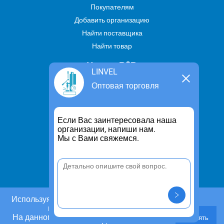
Покупателям
Добавить организацию
Найти поставщика
Найти товар
Услуги В2В
LINVEL
Найти услугу
Оптовая торговля
Предложить свою услугу
Дропшиппинг
Если Вас заинтересовала наша
Транспортные услуги
организации, напиши нам.
Мы с Вами свяжемся.
Информация
Для чего существует портал
Политика конфиденциальности
Правило cookie
Пользовательское соглашение
Используя этот сайт, Вы даете согласие на
использование cookies.
Контакты
На данном этапе Вы можете отказаться от
Принять
Задать вопрос/ Внести предложение