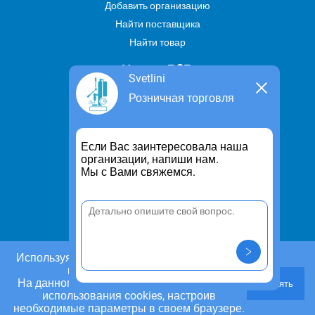
Добавить организацию
Найти поставщика
Найти товар
Услуги В2В
Svetlini
Найти услугу
Розничная торговля
Предложить свою услугу
Дропшиппинг
Если Вас заинтересовала наша
Транспортные услуги
организации, напиши нам.
Мы с Вами свяжемся.
Информация
Для чего существует портал
Политика конфиденциальности
Правило cookie
Пользовательское соглашение
Используя этот сайт, Вы даете согласие на
использование cookies.
Контакты
На данном этапе Вы можете отказаться от
Принять
Задать вопрос/ Внести предложение
использования cookies, настроив
необходимые параметры в своем браузере.