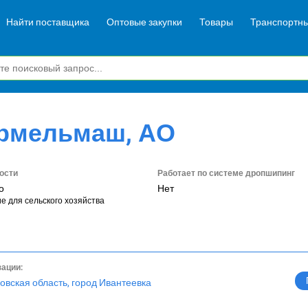
Найти поставщика
Оптовые закупки
Товары
Транспортны
ормельмаш, АО
ости
Работает по системе дропшипинг
о
Нет
е для сельского хозяйства
зации:
овская область, город Ивантеевка