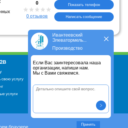
к
0
Показать телефон
нных
0
отзывов
Написать сообщение
Ивантеевский
Элеватормель...
Производство
В2В
Информация
Если Вас заинтересовала наша
организации, напиши нам.
у
Для чего существует портал
Мы с Вами свяжемся.
 свою услугу
Политика конфиденциальности
нг
Правило cookie
ые услуги
Пользовательское соглашение
Контакты
Задать вопрос/ Внести
предложение
Принять
оем браузере.