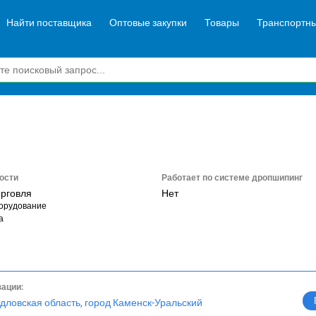
Найти поставщика
Оптовые закупки
Товары
Транспортны
ости
Работает по системе дропшипинг
орговля
Нет
орудование
а
зации:
дловская область, город Каменск-Уральский