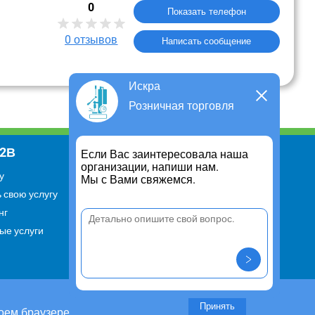
0
Показать телефон
0
отзывов
Написать сообщение
Искра
Розничная торговля
В2В
Информация
Если Вас заинтересовала наша
организации, напиши нам.
у
Для чего существует портал
Мы с Вами свяжемся.
 свою услугу
Политика конфиденциальности
нг
Правило cookie
ые услуги
Пользовательское соглашение
Контакты
Задать вопрос/ Внести
предложение
Принять
оем браузере.