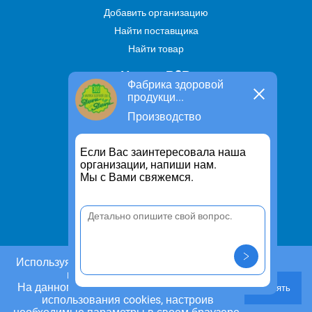
Добавить организацию
Найти поставщика
Найти товар
Услуги В2В
Фабрика здоровой
продукци...
Найти услугу
Производство
Предложить свою услугу
Дропшиппинг
Если Вас заинтересовала наша
Транспортные услуги
организации, напиши нам.
Мы с Вами свяжемся.
Информация
Для чего существует портал
Политика конфиденциальности
Правило cookie
Пользовательское соглашение
Используя этот сайт, Вы даете согласие на
использование cookies.
Контакты
На данном этапе Вы можете отказаться от
Принять
Задать вопрос/ Внести предложение
использования cookies, настроив