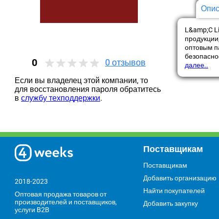
Опис
L&amp;C Li
продукции
оптовым п
безопасно
0
0
отзывов
далее..
Если вы владелец этой компании, то
для восстановления пароля обратитесь
в
службу техподдержки
.
Поставщикам
Поставщикам
Добавить организацию
2018-2023
Найти покупателей
Оптовая продажа товаров от
производителей и поставщиков,
Добавить закупку
услуги B2B