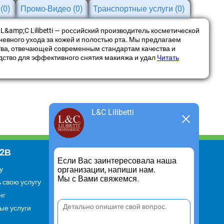
и
(0)
Промо-Видео
(0)
Транспортные услуги
(0)
L&amp;C Lilibetti — российский производитель косметической
евного ухода за кожей и полостью рта. Мы предлагаем
тва, отвечающей современным стандартам качества и
ство для эффективного снятия макияжа и удал
Читать
L&C Lilibetti
В2В
Информация
Если Вас заинтересовала наша
организации, напиши нам.
у
Для чего существует портал
Мы с Вами свяжемся.
 свою услугу
Политика конфиденциальности
нг
Правило cookie
ые услуги
Пользовательское соглашение
Контакты