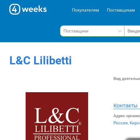
Покупателям
Поставщикам
L&C Lilibetti
Вид деятельн
Контакты
Адрес органи
Россия, Киро