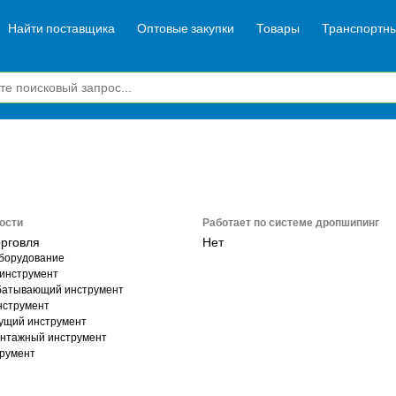
Найти поставщика
Оптовые закупки
Товары
Транспортны
ости
Работает по системе дропшипинг
орговля
Нет
борудование
инструмент
батывающий инструмент
нструмент
ущий инструмент
нтажный инструмент
румент