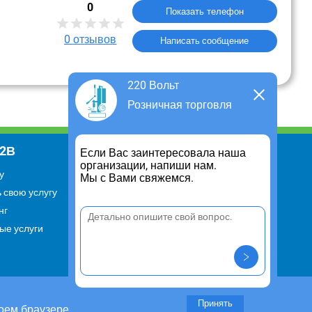
0
Показать телефон
0
отзывов
Написать сообщение
220 Вольт
Розничная торговля
В2В
Информация
Если Вас заинтересовала наша
организации, напиши нам.
у
Для чего существует портал
Мы с Вами свяжемся.
 свою услугу
Политика конфиденциальности
нг
Правило cookie
ые услуги
Пользовательское соглашение
Контакты
Задать вопрос/ Внести
предложение
Принять
оем браузере.