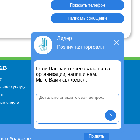
Показать телефон
Написать сообщение
Лидер
Розничная торговля
В2В
Информация
Если Вас заинтересовала наша
организации, напиши нам.
у
Для чего существует портал
Мы с Вами свяжемся.
 свою услугу
Политика конфиденциальности
нг
Правило cookie
ые услуги
Пользовательское соглашение
Контакты
Задать вопрос/ Внести
предложение
Принять
оем браузере.