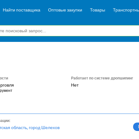
Найти поставщика
Оптовые закупки
Товары
Транспортны
ости
Работает по системе дропшипинг
орговля
Нет
румент
зации:
тская область, город Шелехов