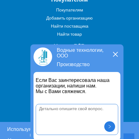
Покупателям
Добавить организацию
Найти поставщика
Найти товар
Услуги В2В
Водные технологии,
ООО
Найти услугу
Производство
Предложить свою услугу
Дропшиппинг
Если Вас заинтересовала наша
Транспортные услуги
организации, напиши нам.
Мы с Вами свяжемся.
Информация
Для чего существует портал
Политика конфиденциальности
Правило cookie
Пользовательское соглашение
Используя этот сайт, Вы даете согласие на
использование cookies.
Контакты