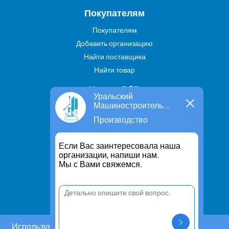
Покупателям
Покупателям
Добавить организацию
Найти поставщика
Найти товар
Услуги В2В
Уральский
Машиностроитель...
Найти услугу
Производство
Предложить свою услугу
Дропшиппинг
Если Вас заинтересовала наша
Транспортные услуги
организации, напиши нам.
Мы с Вами свяжемся.
Информация
Для чего существует портал
Политика конфиденциальности
Правило cookie
Пользовательское соглашение
Используя этот сайт, Вы даете согласие на