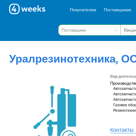
Покупателям
Поставщикам
Уралрезинотехника, О
Вид деятельн
Производств
Автозапчаст
Автозапчаст
Автозапчаст
Газовое обо
Резинотехни
Контакты