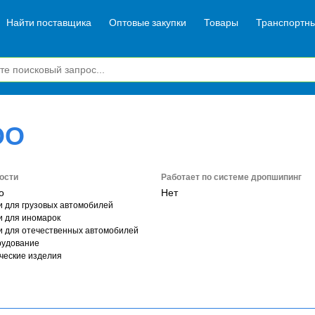
Найти поставщика
Оптовые закупки
Товары
Транспортны
ОО
ости
Работает по системе дропшипинг
о
Нет
и для грузовых автомобилей
и для иномарок
и для отечественных автомобилей
рудование
ческие изделия