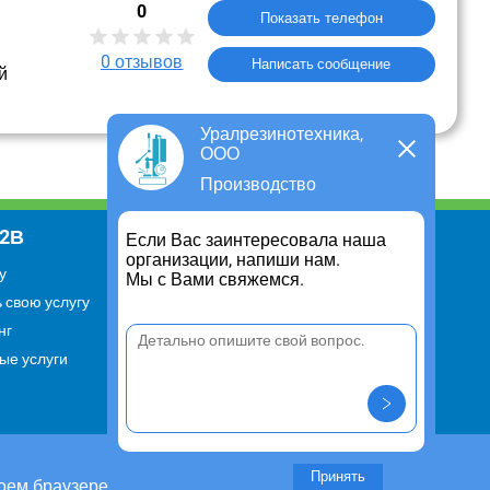
0
Показать телефон
0
отзывов
Написать сообщение
й
Уралрезинотехника,
ООО
Производство
В2В
Информация
Если Вас заинтересовала наша
организации, напиши нам.
у
Для чего существует портал
Мы с Вами свяжемся.
 свою услугу
Политика конфиденциальности
нг
Правило cookie
ые услуги
Пользовательское соглашение
Контакты
Задать вопрос/ Внести
предложение
Принять
оем браузере.