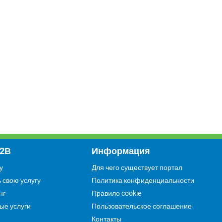
Ultimate PS4 club
Услуги
В2В
Информация
Если Вас заинтересовала наша
организации, напиши нам.
у
Для чего существует портал
Мы с Вами свяжемся.
 свою услугу
Политика конфиденциальности
нг
Правило cookie
ые услуги
Пользовательское соглашение
Контакты