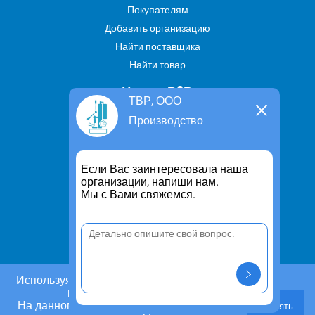
Покупателям
Добавить организацию
Найти поставщика
Найти товар
Услуги В2В
ТВР, ООО
Найти услугу
Производство
Предложить свою услугу
Дропшиппинг
Если Вас заинтересовала наша
Транспортные услуги
организации, напиши нам.
Мы с Вами свяжемся.
Информация
Для чего существует портал
Политика конфиденциальности
Правило cookie
Пользовательское соглашение
Используя этот сайт, Вы даете согласие на
использование cookies.
Контакты
На данном этапе Вы можете отказаться от
Принять
Задать вопрос/ Внести предложение