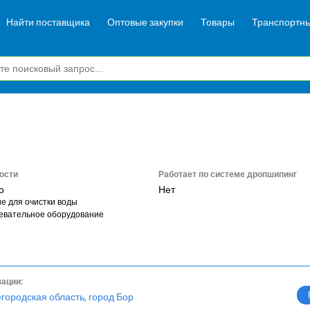
Найти поставщика
Оптовые закупки
Товары
Транспортны
ости
Работает по системе дропшипинг
о
Нет
е для очистки воды
евательное оборудование
зации:
городская область, город Бор