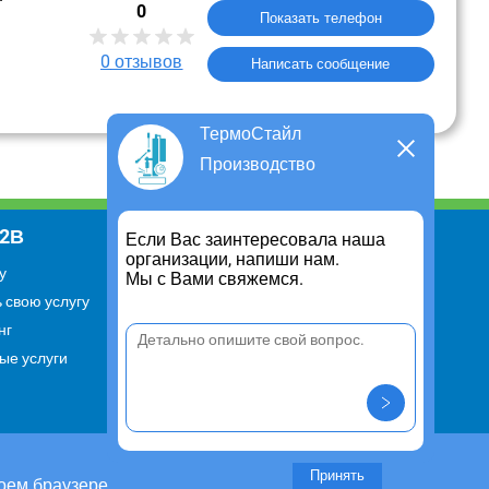
0
Показать телефон
0
отзывов
Написать сообщение
ТермоСтайл
Производство
В2В
Информация
Если Вас заинтересовала наша
организации, напиши нам.
у
Для чего существует портал
Мы с Вами свяжемся.
 свою услугу
Политика конфиденциальности
нг
Правило cookie
ые услуги
Пользовательское соглашение
Контакты
Задать вопрос/ Внести
предложение
Принять
оем браузере.