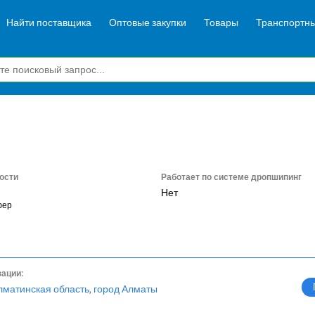
Найти поставщика
Оптовые закупки
Товары
Транспортны
ости
Работает по системе дропшипинг
Нет
фер
зации:
лматинская область, город Алматы