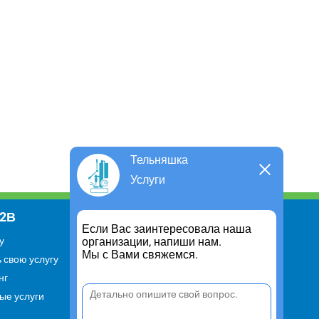
Тельняшка
Услуги
В2В
Информация
Если Вас заинтересовала наша
организации, напиши нам.
у
Для чего существует портал
Мы с Вами свяжемся.
 свою услугу
Политика конфиденциальности
нг
Правило cookie
ые услуги
Пользовательское соглашение
Контакты