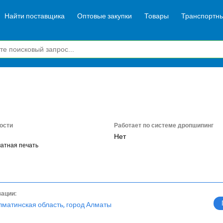
Найти поставщика
Оптовые закупки
Товары
Транспортны
ости
Работает по системе дропшипинг
Нет
атная печать
зации:
лматинская область, город Алматы