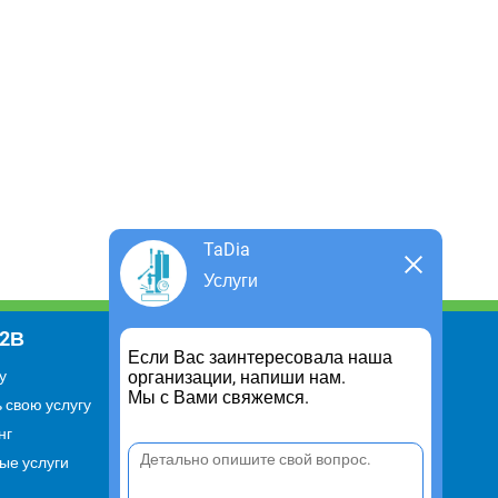
TaDia
Услуги
В2В
Информация
Если Вас заинтересовала наша
организации, напиши нам.
у
Для чего существует портал
Мы с Вами свяжемся.
 свою услугу
Политика конфиденциальности
нг
Правило cookie
ые услуги
Пользовательское соглашение
Контакты