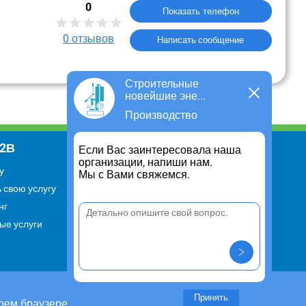
0
Показать телефон
0
отзывов
Написать сообщение
Строительные
новейшие эне...
Производство
В2В
Информация
Если Вас заинтересовала наша
организации, напиши нам.
у
Для чего существует портал
Мы с Вами свяжемся.
 свою услугу
Политика конфиденциальности
нг
Правило cookie
ые услуги
Пользовательское соглашение
Контакты
Задать вопрос/ Внести
предложение
Принять
оем браузере.