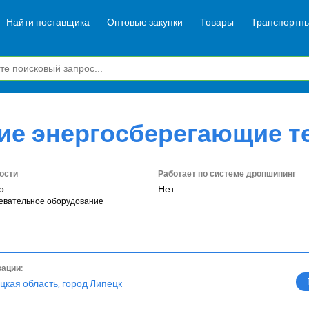
Найти поставщика
Оптовые закупки
Товары
Транспортны
е энергосберегающие т
ости
Работает по системе дропшипинг
о
Нет
евательное оборудование
зации:
цкая область, город Липецк