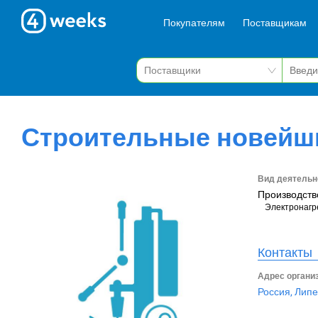
Покупателям
Поставщикам
Строительные новейши
Вид деятельн
Производств
Электронагр
Контакты
Адрес органи
Россия, Липе