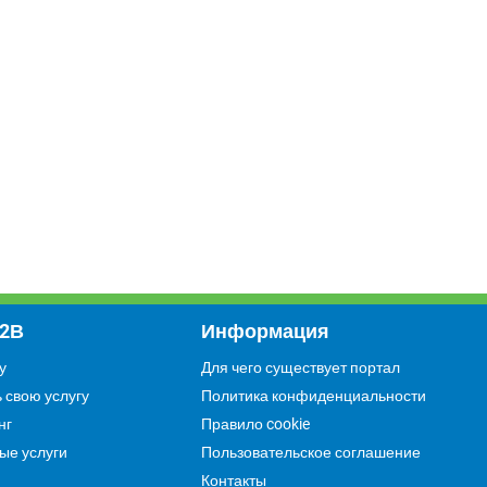
Soul Major Studio
Услуги
В2В
Информация
Если Вас заинтересовала наша
организации, напиши нам.
у
Для чего существует портал
Мы с Вами свяжемся.
 свою услугу
Политика конфиденциальности
нг
Правило cookie
ые услуги
Пользовательское соглашение
Контакты