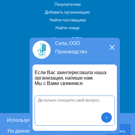
Покупателям
Добавить организацию
Найти поставщика
Найти товар
Услуги В2В
Сила, ООО
Найти услугу
Производство
Предложить свою услугу
Дропшиппинг
Если Вас заинтересовала наша
Транспортные услуги
организации, напиши нам.
Мы с Вами свяжемся.
Информация
Для чего существует портал
Политика конфиденциальности
Правило cookie
Пользовательское соглашение
Используя этот сайт, Вы даете согласие на
использование cookies.
Контакты
На данном этапе Вы можете отказаться от
Принять
Задать вопрос/ Внести предложение