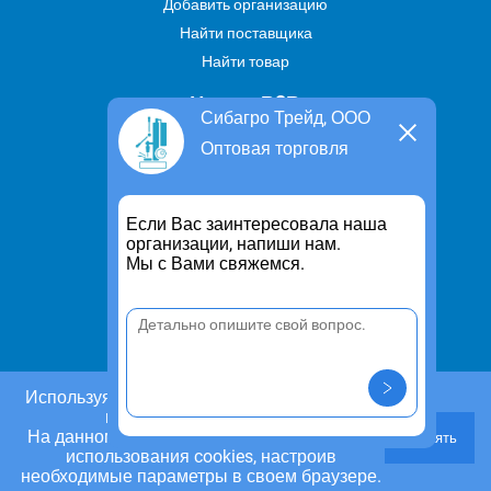
Добавить организацию
Найти поставщика
Найти товар
Услуги В2В
Сибагро Трейд, ООО
Найти услугу
Оптовая торговля
Предложить свою услугу
Дропшиппинг
Если Вас заинтересовала наша
Транспортные услуги
организации, напиши нам.
Мы с Вами свяжемся.
Информация
Для чего существует портал
Политика конфиденциальности
Правило cookie
Пользовательское соглашение
Используя этот сайт, Вы даете согласие на
использование cookies.
Контакты
На данном этапе Вы можете отказаться от
Принять
Задать вопрос/ Внести предложение
использования cookies, настроив
необходимые параметры в своем браузере.