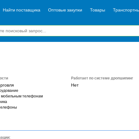
Найти поставщика
Оптовые закупки
Товары
Транспортны
ости
Работает по системе дропшипинг
орговля
Нет
рудование
к мобильным телефонам
ника
телефоны
зации: