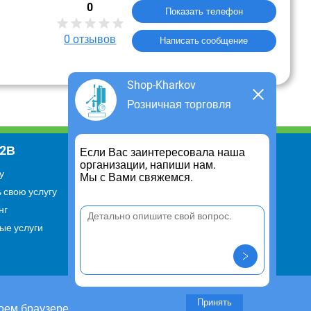
0
Показать телефон
0
отзывов
Написать сообщение
Shop-Kharkov
Розничная торговля
В2В
Информация
Если Вас заинтересовала наша
организации, напиши нам.
у
Для чего существует портал
Мы с Вами свяжемся.
 свою услугу
Политика конфиденциальности
нг
Правило cookie
ые услуги
Пользовательское соглашение
Контакты
Задать вопрос/ Внести
предложение
Принять
оем браузере.