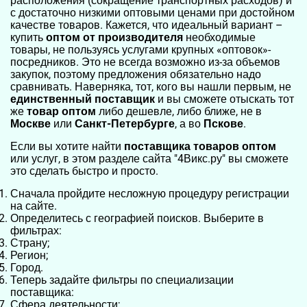
расположения (сокращение транспортных расходов) и
с достаточно низкими оптовыми ценами при достойном
качестве товаров. Кажется, что идеальный вариант –
купить
оптом
от производителя
необходимые
товары, не пользуясь услугами крупных «оптовок»-
посредников. Это не всегда возможно из-за объемов
закупок, поэтому предложения обязательно надо
сравнивать. Наверняка, тот, кого вы нашли первым, не
единственный поставщик
и вы сможете отыскать тот
же
товар оптом
либо дешевле, либо ближе, не в
Москве
или
Санкт-Петербурге
, а во
Пскове
.
Если вы хотите найти
поставщика товаров оптом
или услуг, в этом разделе сайта "4Викс.ру" вы сможете
это сделать быстро и просто.
Сначала пройдите несложную процедуру регистрации
на сайте.
Определитесь с географией поисков. Выберите в
фильтрах:
Страну;
Регион;
Город.
Теперь задайте фильтры по специализации
поставщика:
Сфера деятельности;