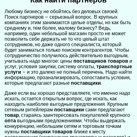
Как найти партнеров
Любому бизнесу не обойтись без деловых связей.
Поиск партнеров – серьезный вопрос. В крупных
компаниях этим занимаются целые отделы, но как быть
среднему и, тем более, малому бизнесу? Ведь,
например, один небольшой магазин просто не может
позволить себе держать не то что целый штат
сотрудников, но даже одного специалиста, который
будет заниматься только поиском контрагентов. Чтобы
сотрудничество получилось действительно выгодным,
учитывать надо многое: цены
поставщиков товаров
и
услуг, условия закупки, систему оплаты,
транспортные
услуги
– и это далеко не полный перечень. Надо найти
информацию, проанализировать, сопоставить условия,
которые предлагают разные
поставщики
.
Даже если вы хорошо представляете, что именно надо
искать, остается открытым вопрос, где искать, как
находить наиболее выгодные предложения. Крупным
сетевым ритейлерам
поставщики
сами предлагают
товар
, стараясь заинтересовать покупателей крупного
опта
выгодными предложениями. Чтобы выдержать
конкуренцию, небольшим сетям и торговым точкам
нужны
поставщики товаров
ближе к месту