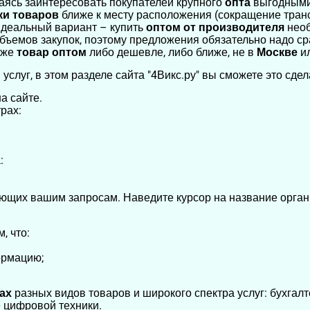
раясь заинтересовать покупателей крупного
опта
выгодными
ки товаров
ближе к месту расположения (сокращение транс
 идеальный вариант – купить
оптом
от производителя
необ
объемов закупок, поэтому предложения обязательно надо ср
 же
товар оптом
либо дешевле, либо ближе, не в
Москве
и
 услуг, в этом разделе сайта "4Викс.ру" вы сможете это сдел
а сайте.
рах:
:
ющих вашим запросам. Наведите курсор на название орган
, что:
ормацию;
ках
разных видов товаров и широкого спектра услуг: бухгалт
е цифровой техники.