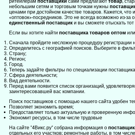
ритейлерам
поставщики
сами предлагают
товар
, ста
небольшим сетям и торговым точкам нужны
поставщи
ценами при достойном качестве товаров. Кажется, что
«оптовок»-посредников. Это не всегда возможно из-за 
единственный поставщик
и вы сможете отыскать тот
Если вы хотите найти
поставщика товаров оптом
или
Сначала пройдите несложную процедуру регистрации н
Определитесь с географией поисков. Выберите в фильт
Страну;
Регион;
Город.
Теперь задайте фильтры по специализации поставщика
Сфера деятельности;
Вид деятельности.
Перед вами появится список организаций, удовлетворя
заинтересовавшей вас компании.
Поиск поставщиков с помощью нашего сайта удобен тем
Позволяет экономить время;
Предоставляет только актуальную и проверенную инф
Экономит ресурсы, в том числе трудовые
На сайте "4Викс.ру" собрана информация о
поставщи
отдельных его участков; ремонтные работы, в том числ