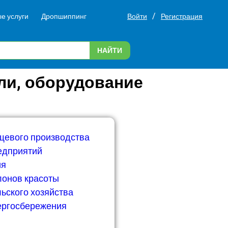
/
е услуги
Дропшиппинг
Войти
Регистрация
НАЙТИ
ли, оборудование
щевого производства
едприятий
ия
лонов красоты
ьского хозяйства
ергосбережения