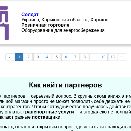
Солдат
Украина, Харьковская область , Харьков
Розничная торговля
Оборудование для энергосбережения
‹
1
2
3
4
5
6
7
8
...
12
13
›
Как найти партнеров
к партнеров – серьезный вопрос. В крупных компаниях этим
льшой магазин просто не может позволить себе держать не 
м контрагентов. Чтобы сотрудничество получилось действит
ему оплаты,
транспортные услуги
– и это далеко не полны
длагают разные
поставщики
.
искать, остается открытым вопрос, где искать, как находи