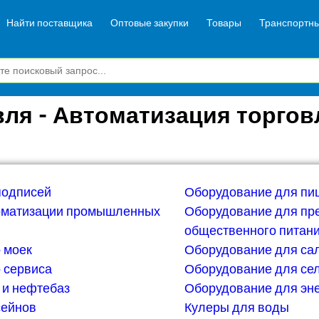
Найти поставщика
Оптовые закупки
Товары
Транспортны
вля - Автоматизация торгов
подписей
Оборудование для пи
оматизации промышленных
Оборудование для пр
общественного питан
 моек
Оборудование для са
 сервиса
Оборудование для сел
 и нефтебаз
Оборудование для эн
сейнов
Кулеры для воды