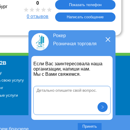
0
Показать телефон
бург
0
отзывов
Написать сообщение
Рокер
Розничная торговля
В2В
Информация
Если Вас заинтересовала наша
организации, напиши нам.
у
Для чего существует портал
Мы с Вами свяжемся.
 свою услугу
Политика конфиденциальности
нг
Правило cookie
ые услуги
Пользовательское соглашение
Контакты
Задать вопрос/ Внести
предложение
Принять
оем браузере.