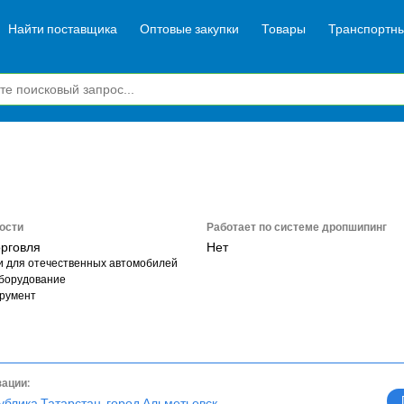
Найти поставщика
Оптовые закупки
Товары
Транспортны
ости
Работает по системе дропшипинг
орговля
Нет
и для отечественных автомобилей
борудование
румент
зации:
ублика Татарстан, город Альметьевск