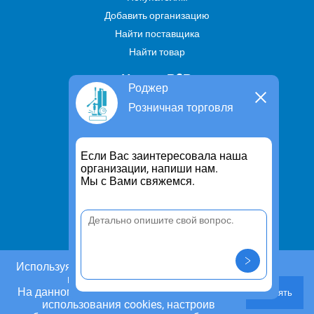
Добавить организацию
Найти поставщика
Найти товар
Услуги В2В
Роджер
Найти услугу
Розничная торговля
Предложить свою услугу
Дропшиппинг
Если Вас заинтересовала наша
Транспортные услуги
организации, напиши нам.
Мы с Вами свяжемся.
Информация
Для чего существует портал
Политика конфиденциальности
Правило cookie
Пользовательское соглашение
Используя этот сайт, Вы даете согласие на
использование cookies.
Контакты
На данном этапе Вы можете отказаться от
Принять
Задать вопрос/ Внести предложение
использования cookies, настроив