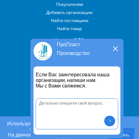
Покупателям
Добавить организацию
Найти поставщика
Найти товар
Услуги В2В
ПроПласт
Найти услугу
Производство
Предложить свою услугу
Дропшиппинг
Если Вас заинтересовала наша
Транспортные услуги
организации, напиши нам.
Мы с Вами свяжемся.
Информация
Для чего существует портал
Политика конфиденциальности
Правило cookie
Пользовательское соглашение
Используя этот сайт, Вы даете согласие на
использование cookies.
Контакты
На данном этапе Вы можете отказаться от
Принять
Задать вопрос/ Внести предложение