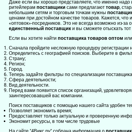
Даже если вы хорошо представляете, что именно надо 
ритейлерам
поставщики
сами предлагают
товар
, ста
небольшим сетям и торговым точкам нужны
поставщи
ценами при достойном качестве товаров. Кажется, что
«оптовок»-посредников. Это не всегда возможно из-за 
единственный поставщик
и вы сможете отыскать тот
Если вы хотите найти
поставщика товаров оптом
или
Сначала пройдите несложную процедуру регистрации н
Определитесь с географией поисков. Выберите в фильт
Страну;
Регион;
Город.
Теперь задайте фильтры по специализации поставщика
Сфера деятельности;
Вид деятельности.
Перед вами появится список организаций, удовлетворя
заинтересовавшей вас компании.
Поиск поставщиков с помощью нашего сайта удобен тем
Позволяет экономить время;
Предоставляет только актуальную и проверенную инф
Экономит ресурсы, в том числе трудовые
На сайте "4Викс.ру" собрана информация о
поставщи