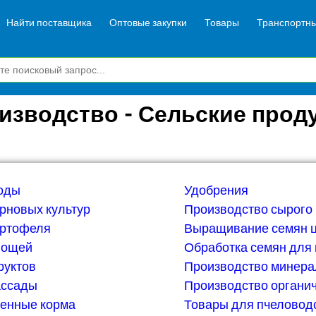
Найти поставщика
Оптовые закупки
Товары
Транспортны
изводство - Сельские прод
ходы
Удобрения
рновых культур
Производство сырого
ртофеля
Выращивание семян 
вощей
Обработка семян для
уктов
Производство минера
ассады
Производство органи
венные корма
Товары для пчеловод