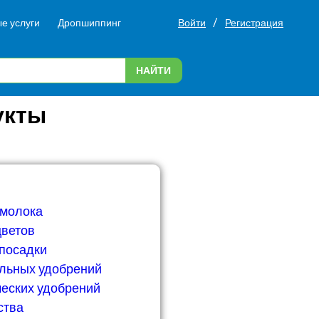
/
е услуги
Дропшиппинг
Войти
Регистрация
НАЙТИ
укты
 молока
цветов
 посадки
льных удобрений
ческих удобрений
ства