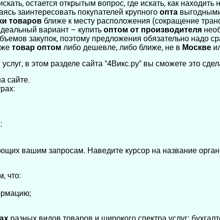
искать, остается открытым вопрос, где искать, как находи
раясь заинтересовать покупателей крупного
опта
выгодными
ки товаров
ближе к месту расположения (сокращение транс
 идеальный вариант – купить
оптом
от производителя
необ
объемов закупок, поэтому предложения обязательно надо ср
 же
товар оптом
либо дешевле, либо ближе, не в
Москве
и
 услуг, в этом разделе сайта "4Викс.ру" вы сможете это сдел
а сайте.
рах:
:
ющих вашим запросам. Наведите курсор на название орган
, что:
ормацию;
ках
разных видов товаров и широкого спектра услуг: бухгалт