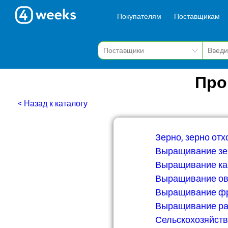
Покупателям
Поставщикам
Про
< Назад к каталогу
Зерно, зерно от
Выращивание зе
Выращивание ка
Выращивание о
Выращивание фр
Выращивание р
Сельскохозяйст