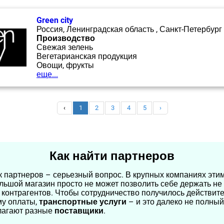
Green city
Россия, Ленинградская область , Санкт-Петербург
Производство
Свежая зелень
Вегетарианская продукция
Овощи, фрукты
еще...
‹
1
2
3
4
5
›
Как найти партнеров
к партнеров – серьезный вопрос. В крупных компаниях этим
льшой магазин просто не может позволить себе держать не 
м контрагентов. Чтобы сотрудничество получилось действит
ему оплаты,
транспортные услуги
– и это далеко не полны
длагают разные
поставщики
.