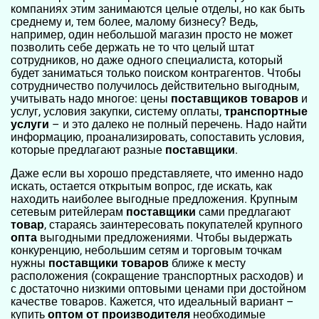
компаниях этим занимаются целые отделы, но как быть
среднему и, тем более, малому бизнесу? Ведь,
например, один небольшой магазин просто не может
позволить себе держать не то что целый штат
сотрудников, но даже одного специалиста, который
будет заниматься только поиском контрагентов. Чтобы
сотрудничество получилось действительно выгодным,
учитывать надо многое: цены
поставщиков товаров
и
услуг, условия закупки, систему оплаты,
транспортные
услуги
– и это далеко не полный перечень. Надо найти
информацию, проанализировать, сопоставить условия,
которые предлагают разные
поставщики
.
Даже если вы хорошо представляете, что именно надо
искать, остается открытым вопрос, где искать, как
находить наиболее выгодные предложения. Крупным
сетевым ритейлерам
поставщики
сами предлагают
товар
, стараясь заинтересовать покупателей крупного
опта
выгодными предложениями. Чтобы выдержать
конкуренцию, небольшим сетям и торговым точкам
нужны
поставщики товаров
ближе к месту
расположения (сокращение транспортных расходов) и
с достаточно низкими оптовыми ценами при достойном
качестве товаров. Кажется, что идеальный вариант –
купить
оптом
от производителя
необходимые